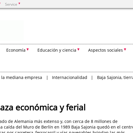
Service
Buscar
Economía
Educación y ciencia
Aspectos sociales
n la mediana empresa
Internacionalidad
Baja Sajonia, tier
aza económica y ferial
rado de Alemania más extenso y, con cerca de 8 millones de
la caída del Muro de Berlín en 1989 Baja Sajonia quedó en el centr
as por carretera, ferrocarril y vías navegables brindan las más