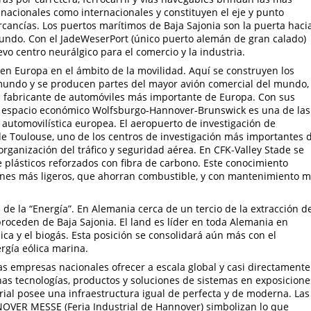
nacionales como internacionales y constituyen el eje y punto
rcancías. Los puertos marítimos de Baja Sajonia son la puerta haci
mundo. Con el JadeWeserPort (único puerto alemán de gran calado)
 centro neurálgico para el comercio y la industria.
en Europa en el ámbito de la movilidad. Aquí se construyen los
undo y se producen partes del mayor avión comercial del mundo, 
el fabricante de automóviles más importante de Europa. Con sus
el espacio económico Wolfsburgo-Hannover-Brunswick es una de las
automovilística europea. El aeropuerto de investigación de
e Toulouse, uno de los centros de investigación más importantes 
rganización del tráfico y seguridad aérea. En CFK-Valley Stade se
plásticos reforzados con fibra de carbono. Este conocimiento
iones más ligeros, que ahorran combustible, y con mantenimiento 
 de la “Energía”. En Alemania cerca de un tercio de la extracción d
proceden de Baja Sajonia. El land es líder en toda Alemania en
ca y el biogás. Esta posición se consolidará aún más con el
gía eólica marina.
as empresas nacionales ofrecer a escala global y casi directamente
as tecnologías, productos y soluciones de sistemas en exposicione
ial posee una infraestructura igual de perfecta y de moderna. Las
NNOVER MESSE (Feria Industrial de Hannover) simbolizan lo que