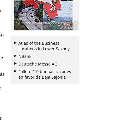
a
Derechos de las imágenes
:
grafolux &
eye-server
el
Atlas of the Business
Locations in Lower Saxony
NBank
de
Deutsche Messe AG
Folleto “10 buenas razones
más
en favor de Baja Sajonia”
e
s