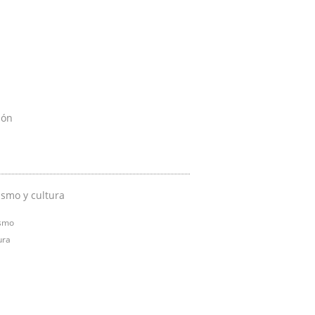
ión
ismo y cultura
smo
ura