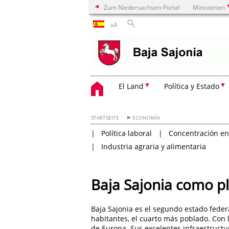
Zum Niedersachsen-Portal
Ministerien
A
A
El Land
Política y Estado
STARTSEITE
ECONOMÍA
Política laboral
Concentración e
Industria agraria y alimentaria
Baja Sajonia como pl
Baja Sajonia es el segundo estado fede
habitantes, el cuarto más poblado. Con 
de Europa. Sus excelentes infraestructur